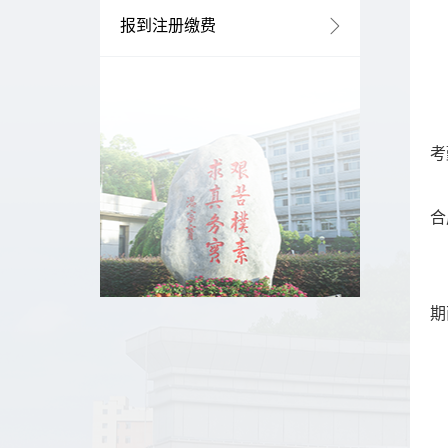
报到注册缴费
考
合
期