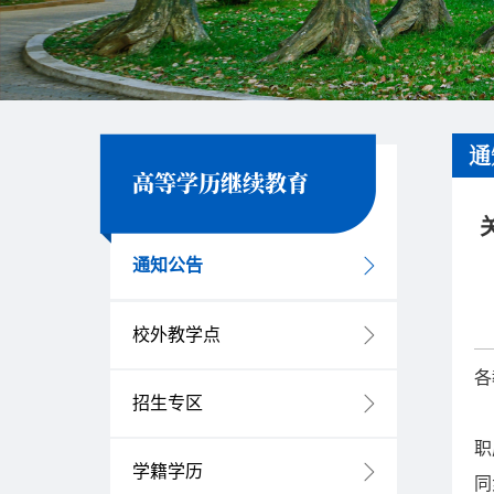
通
高等学历继续教育
通知公告
校外教学点
各
招生专区
职
学籍学历
同