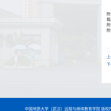
附
载
附
附
上
下
中国地质大学（武汉）远程与继续教育学院 版权